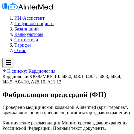
ИИ-Ассистент
Цифровой пациент
База знаний
Калькуляторы
Статистика
Тарифы
О нас
К списку:
Кардиология
Кардиология
КР382
МКБ-10:
I48.0, I48.1, I48.2, I48.3, I48.4,
I48.9, A04.10, A25.10, A11.12
Фибрилляция предсердий (ФП)
Проверено медицинской командой AIntermed
(
врач-терапевт,
врач-кардиолог, врач-невролог, организатор здравоохранения
)
Клинические рекомендации Министерства здравоохранения
Российской Федерации. Полный текст документа.