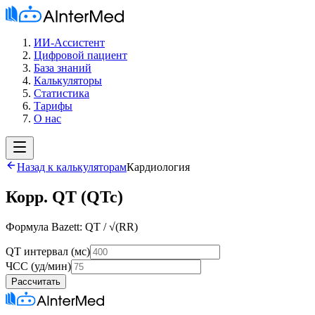
ИИ-Ассистент
Цифровой пациент
База знаний
Калькуляторы
Статистика
Тарифы
О нас
Назад к калькуляторам
Кардиология
Корр. QT (QTc)
Формула Bazett: QT / √(RR)
QT интервал (мс)
ЧСС (уд/мин)
Рассчитать