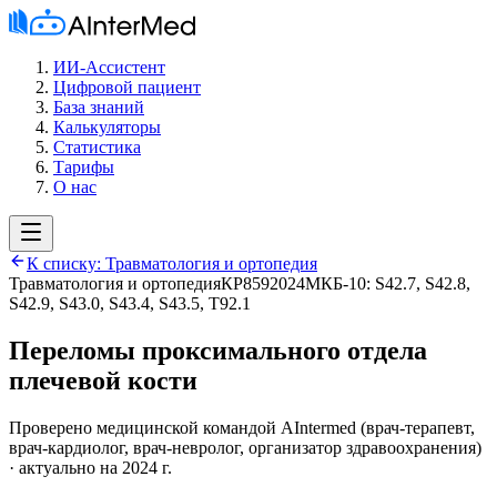
ИИ-Ассистент
Цифровой пациент
База знаний
Калькуляторы
Статистика
Тарифы
О нас
К списку:
Травматология и ортопедия
Травматология и ортопедия
КР859
2024
МКБ-10:
S42.7, S42.8,
S42.9, S43.0, S43.4, S43.5, T92.1
Переломы проксимального отдела
плечевой кости
Проверено медицинской командой AIntermed
(
врач-терапевт,
врач-кардиолог, врач-невролог, организатор здравоохранения
)
· актуально на 2024 г.