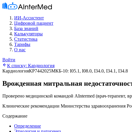
ИИ-Ассистент
Цифровой пациент
База знаний
Калькуляторы
Статистика
Тарифы
О нас
Войти
К списку:
Кардиология
Кардиология
КР744
2025
МКБ-10:
I05.1, I08.0, I34.0, I34.1, I34.8
Врожденная митральная недостаточнос
Проверено медицинской командой AIntermed
(
врач-терапевт, в
Клинические рекомендации Министерства здравоохранения Ро
Содержание
Определение
Этиология и патогенез