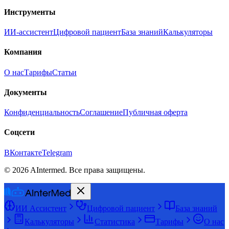
Инструменты
ИИ-ассистент
Цифровой пациент
База знаний
Калькуляторы
Компания
О нас
Тарифы
Статьи
Документы
Конфиденциальность
Соглашение
Публичная оферта
Соцсети
ВКонтакте
Telegram
©
2026
AIntermed. Все права защищены.
ИИ Ассистент
Цифровой пациент
База знаний
Калькуляторы
Статистика
Тарифы
О нас