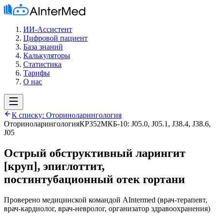
ИИ-Ассистент
Цифровой пациент
База знаний
Калькуляторы
Статистика
Тарифы
О нас
К списку:
Оториноларингология
Оториноларингология
КР352
МКБ-10:
J05.0, J05.1, J38.4, J38.6,
J05
Острый обструктивный ларингит
[круп], эпиглоттит,
постинтубационный отек гортани
Проверено медицинской командой AIntermed
(
врач-терапевт,
врач-кардиолог, врач-невролог, организатор здравоохранения
)