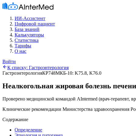
ИИ-Ассистент
Цифровой пациент
База знаний
Калькуляторы
Статистика
Тарифы
О нас
Войти
К списку:
Гастроэнтерология
Гастроэнтерология
КР748
МКБ-10:
K75.8, K76.0
Неалкогольная жировая болезнь печен
Проверено медицинской командой AIntermed
(
врач-терапевт, в
Клинические рекомендации Министерства здравоохранения Ро
Содержание
Определение
Этиология и патогенез