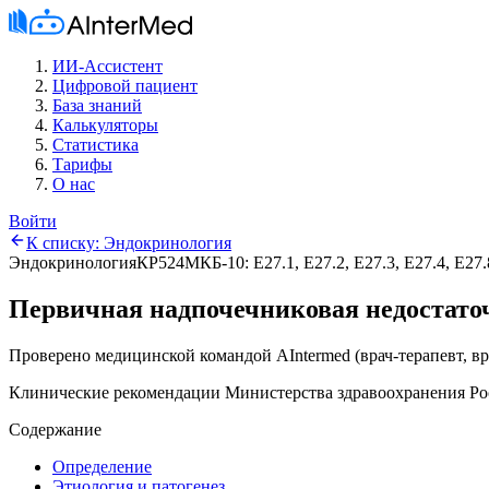
ИИ-Ассистент
Цифровой пациент
База знаний
Калькуляторы
Статистика
Тарифы
О нас
Войти
К списку:
Эндокринология
Эндокринология
КР524
МКБ-10:
E27.1, E27.2, E27.3, E27.4, E27.
Первичная надпочечниковая недостато
Проверено медицинской командой AIntermed
(
врач-терапевт, в
Клинические рекомендации Министерства здравоохранения Ро
Содержание
Определение
Этиология и патогенез