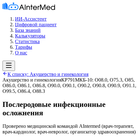
ИИ-Ассистент
Цифровой пациент
База знаний
Калькуляторы
Статистика
Тарифы
О нас
К списку:
Акушерство и гинекология
Акушерство и гинекология
КР791
МКБ-10:
O08.0, O75.3, O85,
O86.0, O86.1, O86.8, O90.0, O90.1, O90.2, O90.8, O90.9, O91.1,
O99.5, O86.4, O88.3
Послеродовые инфекционные
осложнения
Проверено медицинской командой AIntermed
(
врач-терапевт,
врач-кардиолог, врач-невролог, организатор здравоохранения
)