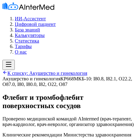
ИИ-Ассистент
Цифровой пациент
База знаний
Калькуляторы
Статистика
Тарифы
О нас
К списку:
Акушерство и гинекология
Акушерство и гинекология
КР668
МКБ-10:
I80.8, I82.1, O22.2,
O87.0, I80, I80.0, I82, O22, O87
Флебит и тромбофлебит
поверхностных сосудов
Проверено медицинской командой AIntermed
(
врач-терапевт,
врач-кардиолог, врач-невролог, организатор здравоохранения
)
Клинические рекомендации Министерства здравоохранения