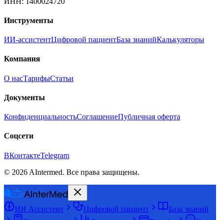
ИНН: 1400024720
Инструменты
ИИ-ассистент
Цифровой пациент
База знаний
Калькуляторы
Компания
О нас
Тарифы
Статьи
Документы
Конфиденциальность
Соглашение
Публичная оферта
Соцсети
ВКонтакте
Telegram
©
2026
AIntermed. Все права защищены.
ИИ Ассистент
Цифровой пациент
База знаний