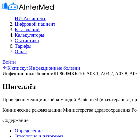
ИИ-Ассистент
Цифровой пациент
База знаний
Калькуляторы
Статистика
Тарифы
О нас
Войти
К списку:
Инфекционные болезни
Инфекционные болезни
КР869
МКБ-10:
A03.1, A03.2, A03.8, A03
Шигеллёз
Проверено медицинской командой AIntermed
(
врач-терапевт, в
Клинические рекомендации Министерства здравоохранения Ро
Содержание
Определение
Этиология и патогенез