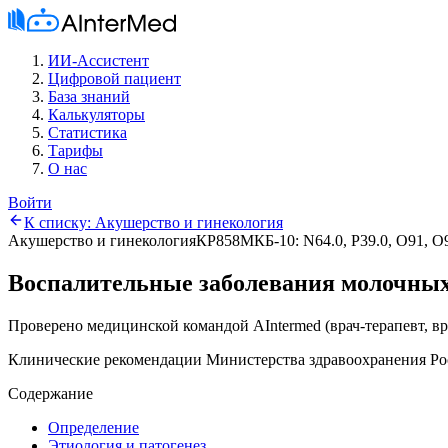
ИИ-Ассистент
Цифровой пациент
База знаний
Калькуляторы
Статистика
Тарифы
О нас
Войти
К списку:
Акушерство и гинекология
Акушерство и гинекология
КР858
МКБ-10:
N64.0, P39.0, O91, O
Воспалительные заболевания молочных
Проверено медицинской командой AIntermed
(
врач-терапевт, в
Клинические рекомендации Министерства здравоохранения Ро
Содержание
Определение
Этиология и патогенез