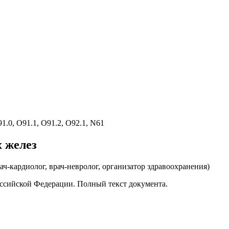
91.0, O91.1, O91.2, O92.1, N61
 желез
рач-кардиолог, врач-невролог, организатор здравоохранения
)
ссийской Федерации. Полный текст документа.