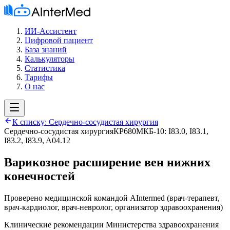
ИИ-Ассистент
Цифровой пациент
База знаний
Калькуляторы
Статистика
Тарифы
О нас
К списку:
Сердечно-сосудистая хирургия
Сердечно-сосудистая хирургия
КР680
МКБ-10:
I83.0, I83.1,
I83.2, I83.9, A04.12
Варикозное расширение вен нижних
конечностей
Проверено медицинской командой AIntermed
(
врач-терапевт,
врач-кардиолог, врач-невролог, организатор здравоохранения
)
Клинические рекомендации Министерства здравоохранения