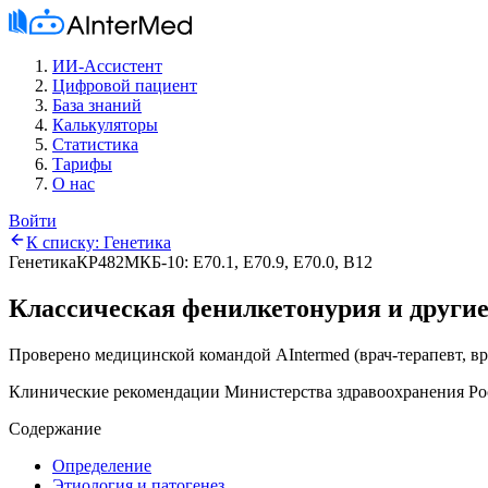
ИИ-Ассистент
Цифровой пациент
База знаний
Калькуляторы
Статистика
Тарифы
О нас
Войти
К списку:
Генетика
Генетика
КР482
МКБ-10:
E70.1, E70.9, E70.0, B12
Классическая фенилкетонурия и други
Проверено медицинской командой AIntermed
(
врач-терапевт, в
Клинические рекомендации Министерства здравоохранения Ро
Содержание
Определение
Этиология и патогенез