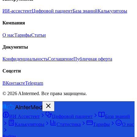
ИИ-ассистент
Цифровой пациент
База знаний
Калькуляторы
Компания
О нас
Тарифы
Статьи
Документы
Конфиденциальность
Соглашение
Публичная оферта
Соцсети
ВКонтакте
Telegram
©
2026
AIntermed. Все права защищены.
ИИ Ассистент
Цифровой пациент
База знаний
Калькуляторы
Статистика
Тарифы
О нас
Войти