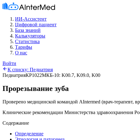
ИИ-Ассистент
Цифровой пациент
База знаний
Калькуляторы
Статистика
Тарифы
О нас
Войти
К списку:
Педиатрия
Педиатрия
КР1022
МКБ-10:
K00.7, K09.0, K00
Прорезывание зуба
Проверено медицинской командой AIntermed
(
врач-терапевт, в
Клинические рекомендации Министерства здравоохранения Ро
Содержание
Определение
Этиология и патогенез