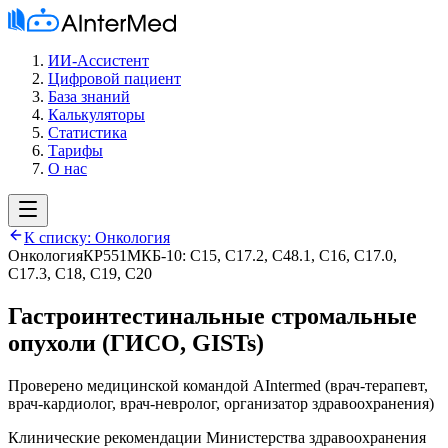
ИИ-Ассистент
Цифровой пациент
База знаний
Калькуляторы
Статистика
Тарифы
О нас
К списку:
Онкология
Онкология
КР551
МКБ-10:
C15, C17.2, C48.1, C16, C17.0,
C17.3, C18, C19, C20
Гастроинтестинальные стромальные
опухоли (ГИСО, GISTs)
Проверено медицинской командой AIntermed
(
врач-терапевт,
врач-кардиолог, врач-невролог, организатор здравоохранения
)
Клинические рекомендации Министерства здравоохранения