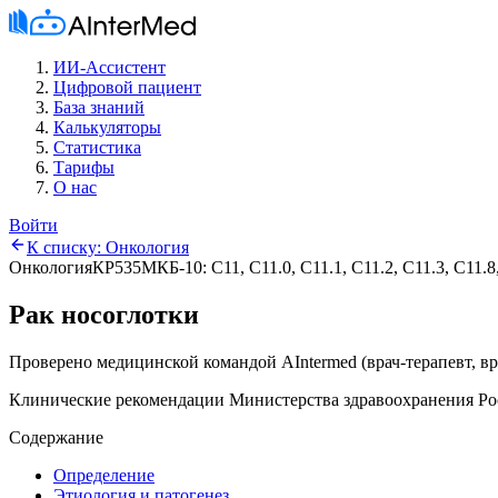
ИИ-Ассистент
Цифровой пациент
База знаний
Калькуляторы
Статистика
Тарифы
О нас
Войти
К списку:
Онкология
Онкология
КР535
МКБ-10:
C11, C11.0, C11.1, C11.2, C11.3, C11.8
Рак носоглотки
Проверено медицинской командой AIntermed
(
врач-терапевт, в
Клинические рекомендации Министерства здравоохранения Ро
Содержание
Определение
Этиология и патогенез