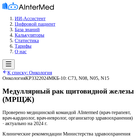
ИИ-Ассистент
Цифровой пациент
База знаний
Калькуляторы
Статистика
Тарифы
О нас
К списку:
Онкология
Онкология
КР332
2024
МКБ-10:
C73, N08, N05, N15
Медуллярный рак щитовидной железы
(МРЩЖ)
Проверено медицинской командой AIntermed
(
врач-терапевт,
врач-кардиолог, врач-невролог, организатор здравоохранения
)
· актуально на 2024 г.
Клинические рекомендации Министерства здравоохранения