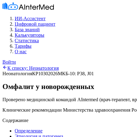
ИИ-Ассистент
Цифровой пациент
База знаний
Калькуляторы
Статистика
Тарифы
О нас
Войти
К списку:
Неонатология
Неонатология
КР1030
2026
МКБ-10:
P38, J01
Омфалит у новорожденных
Проверено медицинской командой AIntermed
(
врач-терапевт, в
Клинические рекомендации Министерства здравоохранения Ро
Содержание
Определение
Этиология и патогенез