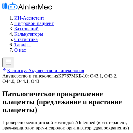
ИИ-Ассистент
Цифровой пациент
База знаний
Калькуляторы
Статистика
Тарифы
О нас
К списку:
Акушерство и гинекология
Акушерство и гинекология
КР767
МКБ-10:
O43.1, O43.2,
O44.0, O44.1, O43
Патологическое прикрепление
плаценты (предлежание и врастание
плаценты)
Проверено медицинской командой AIntermed
(
врач-терапевт,
врач-кардиолог, врач-невролог, организатор здравоохранения
)