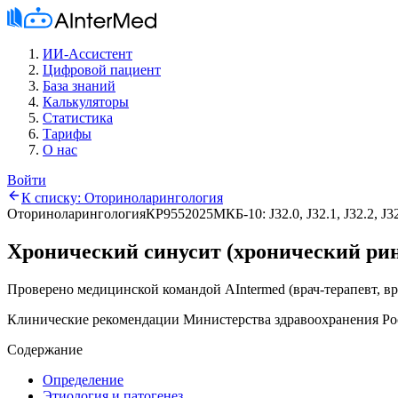
ИИ-Ассистент
Цифровой пациент
База знаний
Калькуляторы
Статистика
Тарифы
О нас
Войти
К списку:
Оториноларингология
Оториноларингология
КР955
2025
МКБ-10:
J32.0, J32.1, J32.2, J3
Хронический синусит (хронический ри
Проверено медицинской командой AIntermed
(
врач-терапевт, в
Клинические рекомендации Министерства здравоохранения Ро
Содержание
Определение
Этиология и патогенез