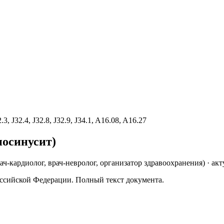
2.3, J32.4, J32.8, J32.9, J34.1, A16.08, A16.27
носинусит)
рач-кардиолог, врач-невролог, организатор здравоохранения
)
· акт
ссийской Федерации. Полный текст документа.