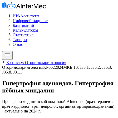
ИИ-Ассистент
Цифровой пациент
База знаний
Калькуляторы
Статистика
Тарифы
О нас
К списку:
Оториноларингология
Оториноларингология
КР662
2024
МКБ-10:
J35.1, J35.2, J35.3,
J35.8, J31.1
Гипертрофия аденоидов. Гипертрофия
нёбных миндалин
Проверено медицинской командой AIntermed
(
врач-терапевт,
врач-кардиолог, врач-невролог, организатор здравоохранения
)
· актуально на 2024 г.