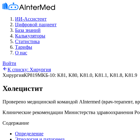
ИИ-Ассистент
Цифровой пациент
База знаний
Калькуляторы
Статистика
Тарифы
О нас
Войти
К списку:
Хирургия
Хирургия
КР819
МКБ-10:
K81, K80, K81.0, K81.1, K81.8, K81.9
Холецистит
Проверено медицинской командой AIntermed
(
врач-терапевт, в
Клинические рекомендации Министерства здравоохранения Ро
Содержание
Определение
Этиология и патогенез