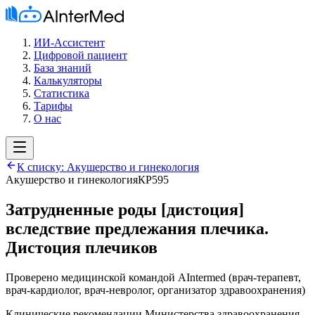
ИИ-Ассистент
Цифровой пациент
База знаний
Калькуляторы
Статистика
Тарифы
О нас
К списку:
Акушерство и гинекология
Акушерство и гинекология
КР595
Затрудненные роды [дистоция]
вследствие предлежания плечика.
Дистоция плечиков
Проверено медицинской командой AIntermed
(
врач-терапевт,
врач-кардиолог, врач-невролог, организатор здравоохранения
)
Клинические рекомендации Министерства здравоохранения