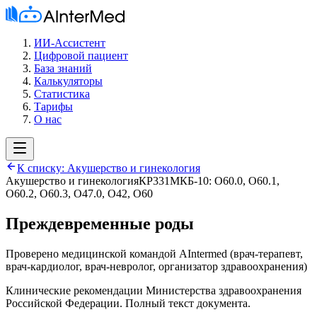
ИИ-Ассистент
Цифровой пациент
База знаний
Калькуляторы
Статистика
Тарифы
О нас
К списку:
Акушерство и гинекология
Акушерство и гинекология
КР331
МКБ-10:
O60.0, O60.1,
O60.2, O60.3, O47.0, O42, O60
Преждевременные роды
Проверено медицинской командой AIntermed
(
врач-терапевт,
врач-кардиолог, врач-невролог, организатор здравоохранения
)
Клинические рекомендации Министерства здравоохранения
Российской Федерации. Полный текст документа.