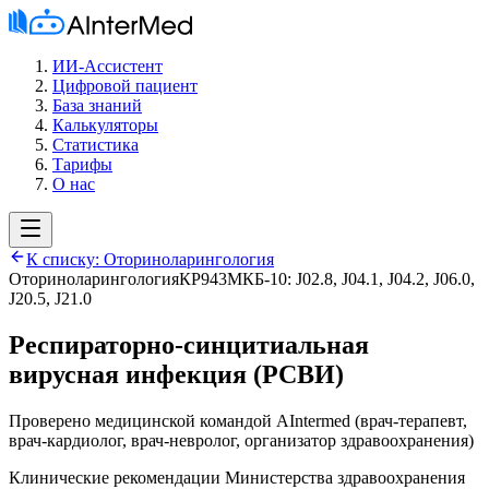
ИИ-Ассистент
Цифровой пациент
База знаний
Калькуляторы
Статистика
Тарифы
О нас
К списку:
Оториноларингология
Оториноларингология
КР943
МКБ-10:
J02.8, J04.1, J04.2, J06.0,
J20.5, J21.0
Респираторно-синцитиальная
вирусная инфекция (РСВИ)
Проверено медицинской командой AIntermed
(
врач-терапевт,
врач-кардиолог, врач-невролог, организатор здравоохранения
)
Клинические рекомендации Министерства здравоохранения