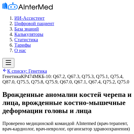
ИИ-Ассистент
Цифровой пациент
База знаний
Калькуляторы
Статистика
Тарифы
О нас
К списку:
Генетика
Генетика
КР474
МКБ-10:
Q67.2, Q67.3, Q75.3, Q75.1, Q75.4,
Q87.0, Q75.5, Q75.8, Q75.9, Q67.0, Q67.1, Q67.4, Q75.2, Q75.0
Врожденные аномалии костей черепа и
лица, врожденные костно-мышечные
деформации головы и лица
Проверено медицинской командой AIntermed
(
врач-терапевт,
врач-кардиолог, врач-невролог, организатор здравоохранения
)