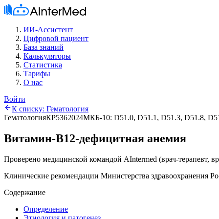
ИИ-Ассистент
Цифровой пациент
База знаний
Калькуляторы
Статистика
Тарифы
О нас
Войти
К списку:
Гематология
Гематология
КР536
2024
МКБ-10:
D51.0, D51.1, D51.3, D51.8, D5
Витамин-В12-дефицитная анемия
Проверено медицинской командой AIntermed
(
врач-терапевт, в
Клинические рекомендации Министерства здравоохранения Ро
Содержание
Определение
Этиология и патогенез