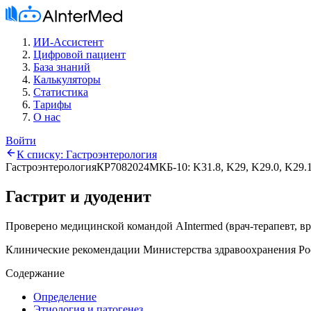
ИИ-Ассистент
Цифровой пациент
База знаний
Калькуляторы
Статистика
Тарифы
О нас
Войти
К списку:
Гастроэнтерология
Гастроэнтерология
КР708
2024
МКБ-10:
K31.8, K29, K29.0, K29.1
Гастрит и дуоденит
Проверено медицинской командой AIntermed
(
врач-терапевт, в
Клинические рекомендации Министерства здравоохранения Ро
Содержание
Определение
Этиология и патогенез