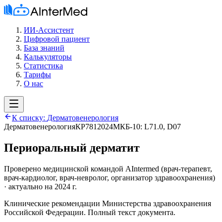
ИИ-Ассистент
Цифровой пациент
База знаний
Калькуляторы
Статистика
Тарифы
О нас
К списку:
Дерматовенерология
Дерматовенерология
КР781
2024
МКБ-10:
L71.0, D07
Периоральный дерматит
Проверено медицинской командой AIntermed
(
врач-терапевт,
врач-кардиолог, врач-невролог, организатор здравоохранения
)
· актуально на 2024 г.
Клинические рекомендации Министерства здравоохранения
Российской Федерации. Полный текст документа.