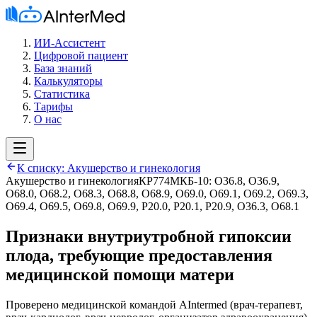
ИИ-Ассистент
Цифровой пациент
База знаний
Калькуляторы
Статистика
Тарифы
О нас
К списку:
Акушерство и гинекология
Акушерство и гинекология
КР774
МКБ-10:
O36.8, O36.9,
O68.0, O68.2, O68.3, O68.8, O68.9, O69.0, O69.1, O69.2, O69.3,
O69.4, O69.5, O69.8, O69.9, P20.0, P20.1, P20.9, O36.3, O68.1
Признаки внутриутробной гипоксии
плода, требующие предоставления
медицинской помощи матери
Проверено медицинской командой AIntermed
(
врач-терапевт,