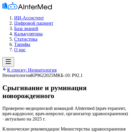
ИИ-Ассистент
Цифровой пациент
База знаний
Калькуляторы
Статистика
Тарифы
О нас
К списку:
Неонатология
Неонатология
КР962
2025
МКБ-10:
P92.1
Срыгивание и руминация
новорожденного
Проверено медицинской командой AIntermed
(
врач-терапевт,
врач-кардиолог, врач-невролог, организатор здравоохранения
)
· актуально на 2025 г.
Клинические рекомендации Министерства здравоохранения