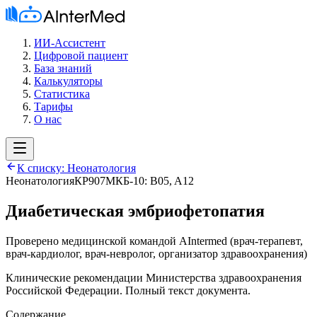
ИИ-Ассистент
Цифровой пациент
База знаний
Калькуляторы
Статистика
Тарифы
О нас
К списку:
Неонатология
Неонатология
КР907
МКБ-10:
B05, A12
Диабетическая эмбриофетопатия
Проверено медицинской командой AIntermed
(
врач-терапевт,
врач-кардиолог, врач-невролог, организатор здравоохранения
)
Клинические рекомендации Министерства здравоохранения
Российской Федерации. Полный текст документа.
Содержание