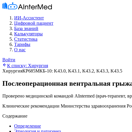
ИИ-Ассистент
Цифровой пациент
База знаний
Калькуляторы
Статистика
Тарифы
О нас
Войти
К списку:
Хирургия
Хирургия
КР685
МКБ-10:
K43.0, K43.1, K43.2, K43.3, K43.5
Послеоперационная вентральная грыж
Проверено медицинской командой AIntermed
(
врач-терапевт, в
Клинические рекомендации Министерства здравоохранения Ро
Содержание
Определение
Этиология и патогенез