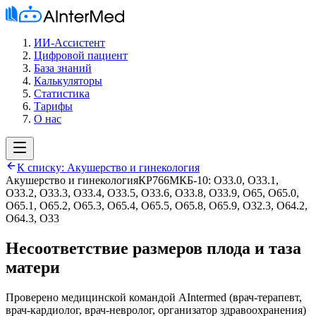
ИИ-Ассистент
Цифровой пациент
База знаний
Калькуляторы
Статистика
Тарифы
О нас
К списку:
Акушерство и гинекология
Акушерство и гинекология
КР766
МКБ-10:
O33.0, O33.1,
O33.2, O33.3, O33.4, O33.5, O33.6, O33.8, O33.9, O65, O65.0,
O65.1, O65.2, O65.3, O65.4, O65.5, O65.8, O65.9, O32.3, O64.2,
O64.3, O33
Несоответствие размеров плода и таза
матери
Проверено медицинской командой AIntermed
(
врач-терапевт,
врач-кардиолог, врач-невролог, организатор здравоохранения
)