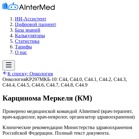
ИИ-Ассистент
Цифровой пациент
База знаний
Калькуляторы
Статистика
Тарифы
О нас
К списку:
Онкология
Онкология
КР297
МКБ-10:
C44, C44.0, C44.1, C44.2, C44.3,
C44.4, C44.5, C44.6, C44.7, C44.8, C44.9
Карцинома Меркеля (КМ)
Проверено медицинской командой AIntermed
(
врач-терапевт,
врач-кардиолог, врач-невролог, организатор здравоохранения
)
Клинические рекомендации Министерства здравоохранения
Российской Федерации. Полный текст документа.