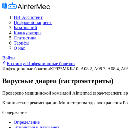
ИИ-Ассистент
Цифровой пациент
База знаний
Калькуляторы
Статистика
Тарифы
О нас
Войти
К списку:
Инфекционные болезни
Инфекционные болезни
КР925
МКБ-10:
A08.2, A08.3, A08.4, A08
Вирусные диареи (гастроэнтериты)
Проверено медицинской командой AIntermed
(
врач-терапевт, в
Клинические рекомендации Министерства здравоохранения Ро
Содержание
Определение
Этиология и патогенез