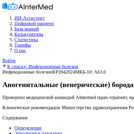
ИИ-Ассистент
Цифровой пациент
База знаний
Калькуляторы
Статистика
Тарифы
О нас
Войти
К списку:
Инфекционные болезни
Инфекционные болезни
КР204
2024
МКБ-10:
A63.0
Аногенитальные (венерические) бород
Проверено медицинской командой AIntermed
(
врач-терапевт, в
Клинические рекомендации Министерства здравоохранения Ро
Содержание
Определение
Этиология и патогенез