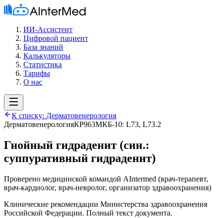
ИИ-Ассистент
Цифровой пациент
База знаний
Калькуляторы
Статистика
Тарифы
О нас
К списку:
Дерматовенерология
Дерматовенерология
КР963
МКБ-10:
L73, L73.2
Гнойный гидраденит (син.:
суппуративный гидраденит)
Проверено медицинской командой AIntermed
(
врач-терапевт,
врач-кардиолог, врач-невролог, организатор здравоохранения
)
Клинические рекомендации Министерства здравоохранения
Российской Федерации. Полный текст документа.